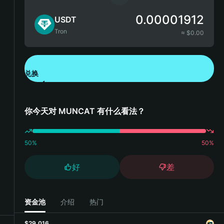
0.00001912
USDT
Tron
≈ $
0.00
兑换
下载钱包 App
你今天对 MUNCAT 有什么看法？
50
%
50
%
好
差
资金池
介绍
热门
$29,016