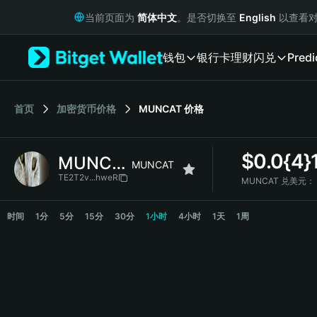
English
当前页面为
简体中文
。是否切换至
English
以查看对
日本語
Tiếng Việt
钱包
银行卡
理财
闪兑
Predi
Русский
Español (Latinoamérica)
Türkçe
Italiano
首页
加密货币价格
MUNCAT
价格
Français
Deutsch
$
0.0{4}
MUNCAT
简体中文
MUNCAT
繁體中文
TE2T2v...hweR
MUNCAT 兑美元：
Português (Portugal)
MUNCAT 价格走势图
Bahasa Indonesia
时间
1分
5分
15分
30分
1小时
4小时
1天
1周
ภาษาไทย
हिन्दी
বাংলা
Español
Português (Brasil)
Español (Argentina)