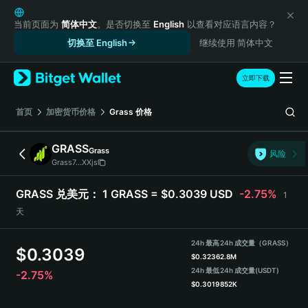
English
日本語
当前页面为
简体中文
。是否切换至
English
以查看对应语言内容？
Tiếng Việt
切换至 English
继续使用 简体中文
Русский
Español (Latinoamérica)
立即下载
Türkçe
Italiano
首页
加密货币价格
Grass
价格
Français
Deutsch
GRASS
Grass
风险
简体中文
Grass7...XXjs
繁體中文
Português (Portugal)
GRASS 兑美元：
1 GRASS = $0.3039 USD
-2.75%
1
Bahasa Indonesia
天
ภาษาไทย
हिन्दी
24h 最高
24h 成交量（GRASS）
$
0.3039
বাংলা
$
0.3236
2.8M
Español
24h 最低
24h 成交量
(USDT)
-2.75%
$
0.3019
852K
Português (Brasil)
Español (Argentina)
GRASS 价格走势图