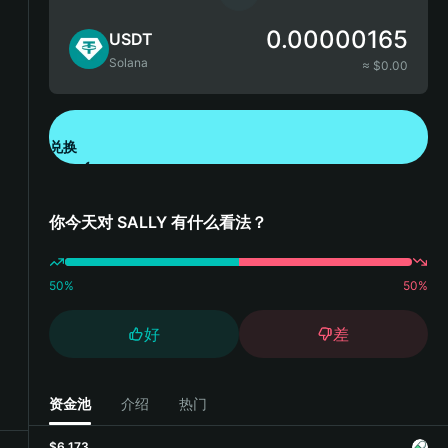
0.00000165
USDT
Solana
≈ $
0.00
兑换
下载钱包 App
你今天对 SALLY 有什么看法？
50
%
50
%
好
差
资金池
介绍
热门
$6,173