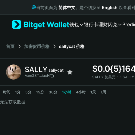
English
当前页面为
简体中文
。是否切换至
English
以查看对
日本語
Tiếng Việt
钱包
银行卡
理财
闪兑
Predi
Русский
Español (Latinoamérica)
Türkçe
Italiano
首页
加密货币价格
sallycat
价格
Français
Deutsch
$
0.0{5}16
SALLY
简体中文
sallycat
繁體中文
Axm3ST...iucH
SALLY 兑美元：
1 SALLY
Português (Portugal)
SALLY 价格走势图
Bahasa Indonesia
时间
1分
5分
15分
30分
1小时
4小时
1天
1周
ภาษาไทย
无法获取数据
हिन्दी
বাংলা
Español
Português (Brasil)
Español (Argentina)