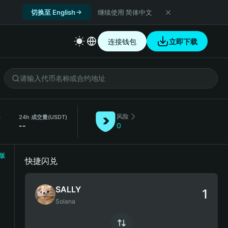
切换至 English
继续使用 简体中文
连接钱包
立即下载
风险
）
24h 成交量
(USDT)
--
0
版
快捷闪兑
SALLY
Solana