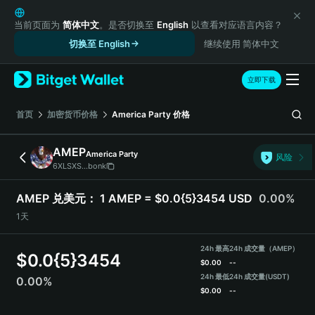
English
日本語
当前页面为
简体中文
。是否切换至
English
以查看对应语言内容？
Tiếng Việt
切换至 English
继续使用 简体中文
Русский
Español (Latinoamérica)
立即下载
Türkçe
Italiano
首页
加密货币价格
America Party
价格
Français
Deutsch
AMEP
America Party
风险
简体中文
6XLSXS...bonk
繁體中文
Português (Portugal)
AMEP 兑美元：
1 AMEP = $0.0{5}3454 USD
0.00%
Bahasa Indonesia
1天
ภาษาไทย
हिन्दी
24h 最高
24h 成交量（AMEP）
$
0.0{5}3454
বাংলা
$
0.00
--
Español
24h 最低
24h 成交量
(USDT)
0.00%
$
0.00
--
Português (Brasil)
Español (Argentina)
AMEP 价格走势图