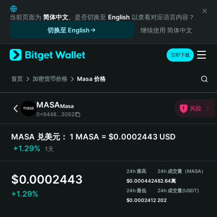
English
日本語
当前页面为
简体中文
。是否切换至
English
以查看对应语言内容？
Tiếng Việt
切换至 English
继续使用 简体中文
Русский
Español (Latinoamérica)
立即下载
Türkçe
Italiano
首页
加密货币价格
Masa
价格
Français
Deutsch
MASA
Masa
风险
简体中文
0x9448...3092
繁體中文
Português (Portugal)
MASA 兑美元：
1 MASA = $0.0002443 USD
Bahasa Indonesia
+1.29%
1天
ภาษาไทย
हिन्दी
24h 最高
24h 成交量（MASA）
$
0.0002443
বাংলা
$
0.0004424
82.64萬
Español
24h 最低
24h 成交量
(USDT)
+1.29%
$
0.0002412
202
Português (Brasil)
Español (Argentina)
MASA 价格走势图