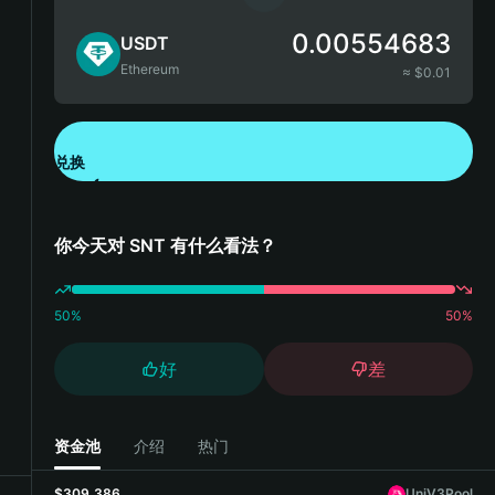
0.00554683
USDT
Ethereum
≈ $
0.01
兑换
下载钱包 App
你今天对 SNT 有什么看法？
50
%
50
%
好
差
资金池
介绍
热门
$309,386
UniV3Pool