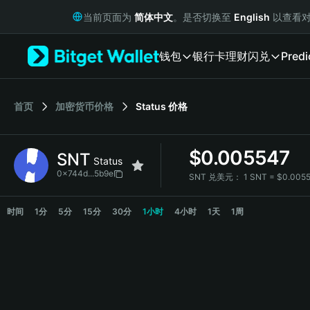
English
当前页面为
简体中文
。是否切换至
English
以查看对
日本語
Tiếng Việt
钱包
银行卡
理财
闪兑
Predi
Русский
Español (Latinoamérica)
Türkçe
Italiano
首页
加密货币价格
Status
价格
Français
Deutsch
$
0.005547
SNT
简体中文
Status
繁體中文
0x744d...5b9e
SNT 兑美元：
1 SNT = $0.005
Português (Portugal)
SNT 价格走势图
Bahasa Indonesia
时间
1分
5分
15分
30分
1小时
4小时
1天
1周
ภาษาไทย
हिन्दी
বাংলা
Español
Português (Brasil)
Español (Argentina)