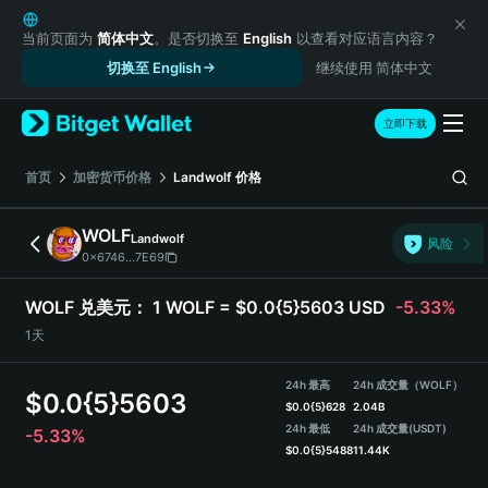
English
日本語
当前页面为
简体中文
。是否切换至
English
以查看对应语言内容？
Tiếng Việt
切换至 English
继续使用 简体中文
Русский
Español (Latinoamérica)
立即下载
Türkçe
Italiano
首页
加密货币价格
Landwolf
价格
Français
Deutsch
WOLF
Landwolf
风险
简体中文
0x6746...7E69
繁體中文
Português (Portugal)
WOLF 兑美元：
1 WOLF = $0.0{5}5603 USD
-5.33%
Bahasa Indonesia
1天
ภาษาไทย
हिन्दी
24h 最高
24h 成交量（WOLF）
$
0.0{5}5603
বাংলা
$
0.0{5}628
2.04B
Español
24h 最低
24h 成交量
(USDT)
-5.33%
$
0.0{5}5488
11.44K
Português (Brasil)
Español (Argentina)
WOLF 价格走势图