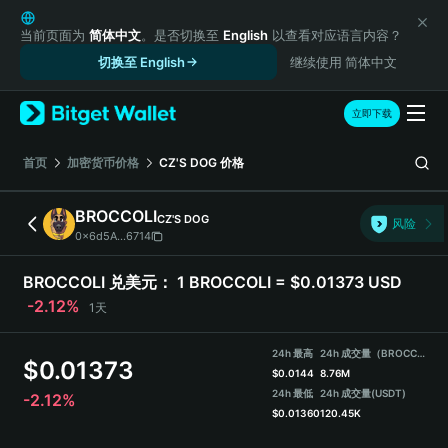
English
日本語
当前页面为
简体中文
。是否切换至
English
以查看对应语言内容？
Tiếng Việt
切换至 English
继续使用 简体中文
Русский
Español (Latinoamérica)
立即下载
Türkçe
Italiano
首页
加密货币价格
CZ'S DOG
价格
Français
Deutsch
BROCCOLI
CZ'S DOG
风险
简体中文
0x6d5A...6714
繁體中文
Português (Portugal)
BROCCOLI 兑美元：
1 BROCCOLI = $0.01373 USD
Bahasa Indonesia
-2.12%
1天
ภาษาไทย
हिन्दी
24h 最高
24h 成交量（BROCCOLI）
$
0.01373
বাংলা
$
0.0144
8.76M
Español
24h 最低
24h 成交量
(USDT)
-2.12%
$
0.01360
120.45K
Português (Brasil)
Español (Argentina)
BROCCOLI 价格走势图